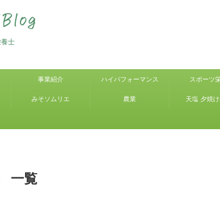
栄養士
事業紹介
ハイパフォーマンス
スポーツ
みそソムリエ
農業
天塩 夕焼
 一覧