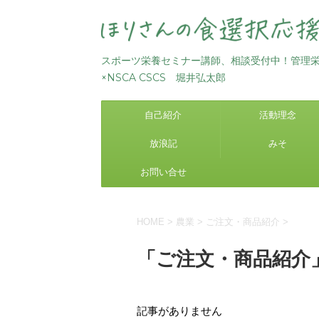
スポーツ栄養セミナー講師、相談受付中！管理
×NSCA CSCS 堀井弘太郎
自己紹介
活動理念
放浪記
みそ
お問い合せ
HOME
>
農業
>
ご注文・商品紹介
>
「ご注文・商品紹介」
記事がありません