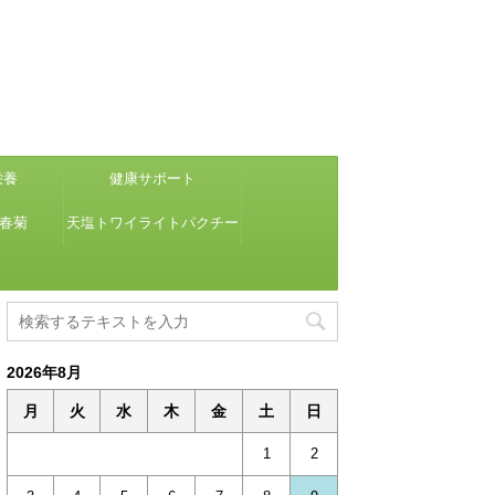
栄養
健康サポート
け春菊
天塩トワイライトパクチー
2026年8月
月
火
水
木
金
土
日
1
2