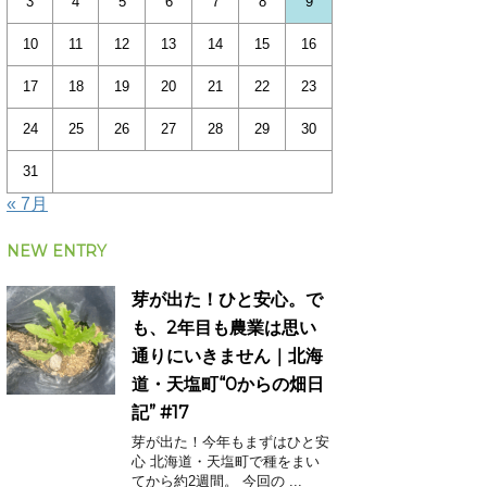
3
4
5
6
7
8
9
10
11
12
13
14
15
16
17
18
19
20
21
22
23
24
25
26
27
28
29
30
31
« 7月
NEW ENTRY
芽が出た！ひと安心。で
も、2年目も農業は思い
通りにいきません｜北海
道・天塩町“0からの畑日
記” #17
芽が出た！今年もまずはひと安
心 北海道・天塩町で種をまい
てから約2週間。 今回の ...