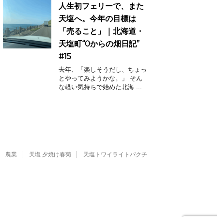
人生初フェリーで、また
天塩へ。今年の目標は
「売ること」｜北海道・
天塩町“0からの畑日記”
#15
去年、「楽しそうだし、ちょっ
とやってみようかな。」 そん
な軽い気持ちで始めた北海 ...
農業
天塩 夕焼け春菊
天塩トワイライトパクチ