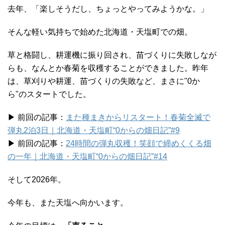
去年、「楽しそうだし、ちょっとやってみようかな。」
そんな軽い気持ちで始めた北海道・天塩町での畑。
草と格闘し、耕運機に振り回され、苗づくりに失敗しなが
らも、なんとか春菊を収穫することができました。昨年
は、草刈りや耕運、苗づくりの失敗など、まさに"0か
ら"のスタートでした。
▶︎ 前回の記事：
また種まきからリスタート！春菊全滅で
弾丸2泊3日｜北海道・天塩町“0からの畑日記”#9
▶︎ 前回の記事：
24時間の弾丸収穫！笑顔で締めくくる畑
の一年｜北海道・天塩町“0からの畑日記”#14
そして2026年。
今年も、また天塩へ向かいます。