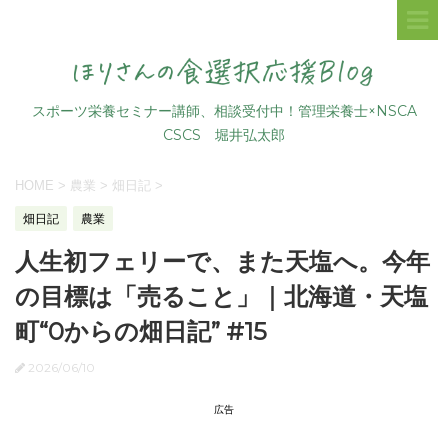
スポーツ栄養セミナー講師、相談受付中！管理栄養士×NSCA
CSCS 堀井弘太郎
HOME
>
農業
>
畑日記
>
畑日記
農業
人生初フェリーで、また天塩へ。今年
の目標は「売ること」｜北海道・天塩
町“0からの畑日記” #15
2026/06/10
広告