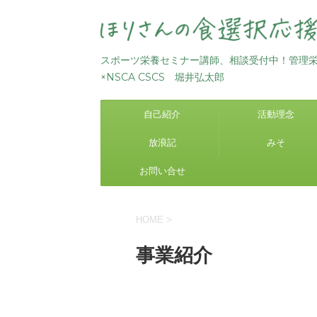
スポーツ栄養セミナー講師、相談受付中！管理
×NSCA CSCS 堀井弘太郎
自己紹介
活動理念
放浪記
みそ
お問い合せ
HOME
>
事業紹介