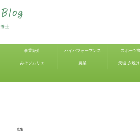
栄養士
事業紹介
ハイパフォーマンス
スポーツ
みそソムリエ
農業
天塩 夕焼
広告