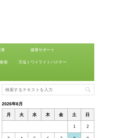
栄養
健康サポート
け春菊
天塩トワイライトパクチー
2026年8月
月
火
水
木
金
土
日
1
2