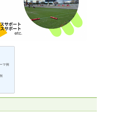
ーマ例
例