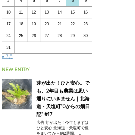
3
4
5
6
7
8
9
10
11
12
13
14
15
16
17
18
19
20
21
22
23
24
25
26
27
28
29
30
31
« 7月
NEW ENTRY
芽が出た！ひと安心。で
も、2年目も農業は思い
通りにいきません｜北海
道・天塩町“0からの畑日
記” #17
広告 芽が出た！今年もまずは
ひと安心 北海道・天塩町で種
をまいてから約2週間。 ...