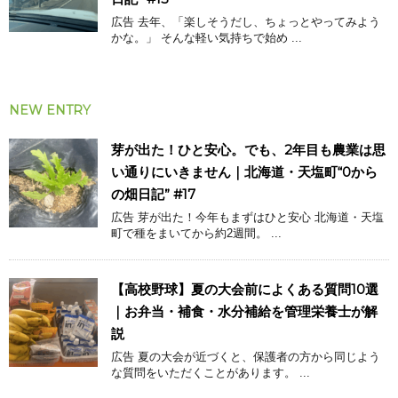
広告 去年、「楽しそうだし、ちょっとやってみよう
かな。」 そんな軽い気持ちで始め ...
NEW ENTRY
芽が出た！ひと安心。でも、2年目も農業は思
い通りにいきません｜北海道・天塩町“0から
の畑日記” #17
広告 芽が出た！今年もまずはひと安心 北海道・天塩
町で種をまいてから約2週間。 ...
【高校野球】夏の大会前によくある質問10選
｜お弁当・補食・水分補給を管理栄養士が解
説
広告 夏の大会が近づくと、保護者の方から同じよう
な質問をいただくことがあります。 ...