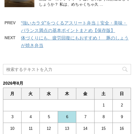
しょうか？ 私は、めちゃくちゃ久 ...
PREV
“強いカラダ”をつくるアスリート弁当｜安全・美味・
バランス満点の基本ポイントまとめ【保存版】
NEXT
体づくりにも、疲労回復にもおすすめ！ 豚のしょう
が焼き弁当
2026年8月
月
火
水
木
金
土
日
1
2
3
4
5
6
7
8
9
10
11
12
13
14
15
16