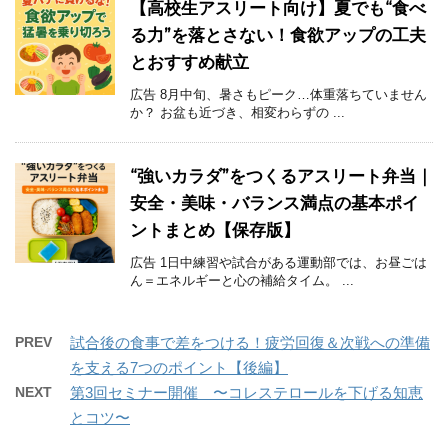
【高校生アスリート向け】夏でも“食べ
る力”を落とさない！食欲アップの工夫
とおすすめ献立
広告 8月中旬、暑さもピーク…体重落ちていません
か？ お盆も近づき、相変わらずの ...
“強いカラダ”をつくるアスリート弁当｜
安全・美味・バランス満点の基本ポイ
ントまとめ【保存版】
広告 1日中練習や試合がある運動部では、お昼ごは
ん＝エネルギーと心の補給タイム。 ...
PREV
試合後の食事で差をつける！疲労回復＆次戦への準備
を支える7つのポイント【後編】
NEXT
第3回セミナー開催 〜コレステロールを下げる知恵
とコツ〜