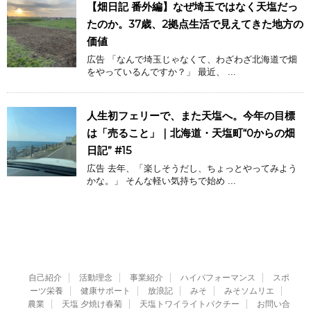
【畑日記 番外編】なぜ埼玉ではなく天塩だっ
たのか。37歳、2拠点生活で見えてきた地方の
価値
広告 「なんで埼玉じゃなくて、わざわざ北海道で畑
をやっているんですか？」 最近、 ...
人生初フェリーで、また天塩へ。今年の目標
は「売ること」｜北海道・天塩町“0からの畑
日記” #15
広告 去年、「楽しそうだし、ちょっとやってみよう
かな。」 そんな軽い気持ちで始め ...
自己紹介
活動理念
事業紹介
ハイパフォーマンス
スポ
ーツ栄養
健康サポート
放浪記
みそ
みそソムリエ
農業
天塩 夕焼け春菊
天塩トワイライトパクチー
お問い合