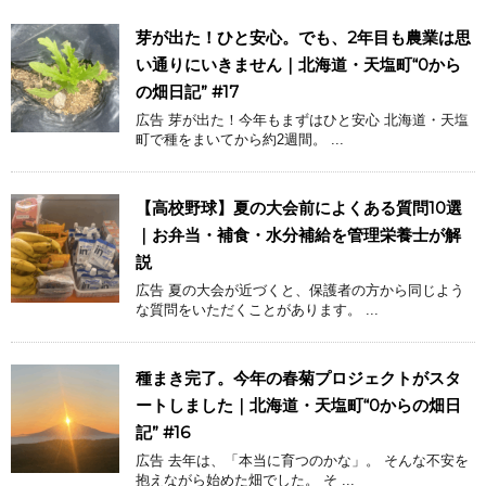
芽が出た！ひと安心。でも、2年目も農業は思
い通りにいきません｜北海道・天塩町“0から
の畑日記” #17
広告 芽が出た！今年もまずはひと安心 北海道・天塩
町で種をまいてから約2週間。 ...
【高校野球】夏の大会前によくある質問10選
｜お弁当・補食・水分補給を管理栄養士が解
説
広告 夏の大会が近づくと、保護者の方から同じよう
な質問をいただくことがあります。 ...
種まき完了。今年の春菊プロジェクトがスタ
ートしました｜北海道・天塩町“0からの畑日
記” #16
広告 去年は、「本当に育つのかな」。 そんな不安を
抱えながら始めた畑でした。 そ ...