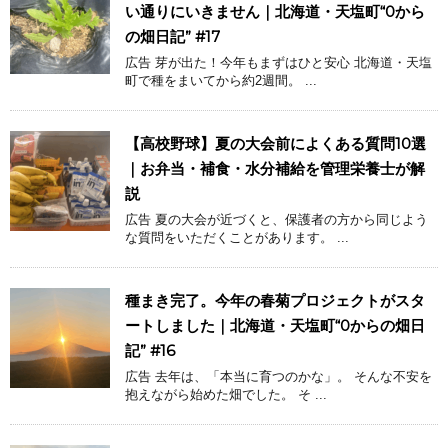
い通りにいきません｜北海道・天塩町“0から
の畑日記” #17
広告 芽が出た！今年もまずはひと安心 北海道・天塩
町で種をまいてから約2週間。 ...
【高校野球】夏の大会前によくある質問10選
｜お弁当・補食・水分補給を管理栄養士が解
説
広告 夏の大会が近づくと、保護者の方から同じよう
な質問をいただくことがあります。 ...
種まき完了。今年の春菊プロジェクトがスタ
ートしました｜北海道・天塩町“0からの畑日
記” #16
広告 去年は、「本当に育つのかな」。 そんな不安を
抱えながら始めた畑でした。 そ ...