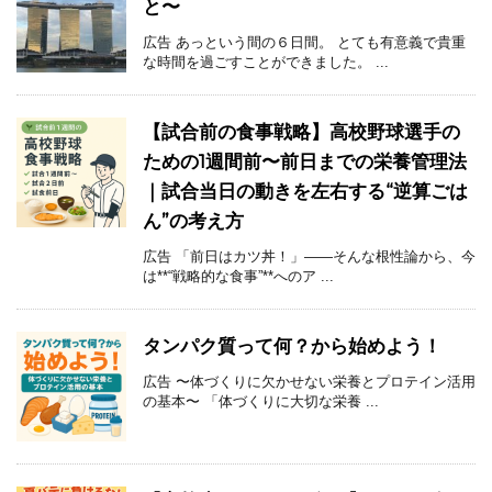
と〜
広告 あっという間の６日間。 とても有意義で貴重
な時間を過ごすことができました。 ...
【試合前の食事戦略】高校野球選手の
ための1週間前〜前日までの栄養管理法
｜試合当日の動きを左右する“逆算ごは
ん”の考え方
広告 「前日はカツ丼！」——そんな根性論から、今
は**“戦略的な食事”**へのア ...
タンパク質って何？から始めよう！
広告 〜体づくりに欠かせない栄養とプロテイン活用
の基本〜 「体づくりに大切な栄養 ...