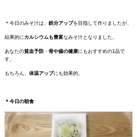
＊今日のみそ汁は、
鉄分アップ
を目指して作りましたが、
結果的に
カルシウムも豊富
なみそ汁となりました。
あなたの
貧血予防
・
骨や歯の健康
にもおすすめの1品で
す。
もちろん、
体温アップ
にも効果的。
＊今日の朝食