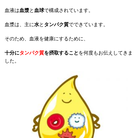
血液は
血漿
と
血球
で構成されています。
血漿は、主に
水
と
タンパク質
でできています。
そのため、血液を健康にするために、
十分に
タンパク質
を摂取すること
を何度もお伝えしてきま
した。