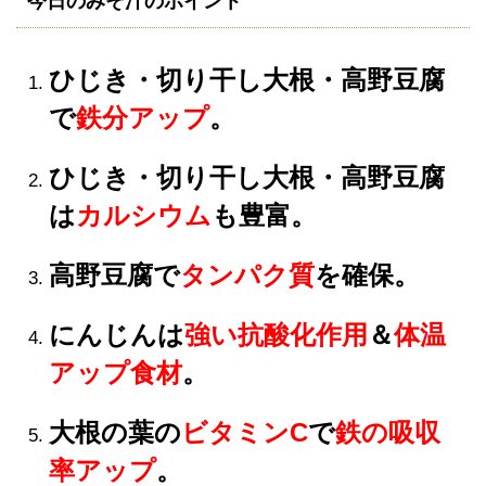
今日のみそ汁のポイント
ひじき・切り干し大根・高野豆腐
で
鉄分アップ
。
ひじき・切り干し大根・高野豆腐
は
カルシウム
も豊富。
高野豆腐で
タンパク質
を確保。
にんじんは
強い抗酸化作用
＆
体温
アップ食材
。
大根の葉の
ビタミンC
で
鉄の吸収
率アップ
。