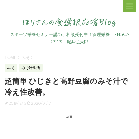
スポーツ栄養セミナー講師、相談受付中！管理栄養士×NSCA
CSCS 堀井弘太郎
HOME
>
みそ
>
みそ
みそ汁生活
超簡単 ひじきと高野豆腐のみそ汁で
冷え性改善。
2019/12/15
2020/01/17
広告